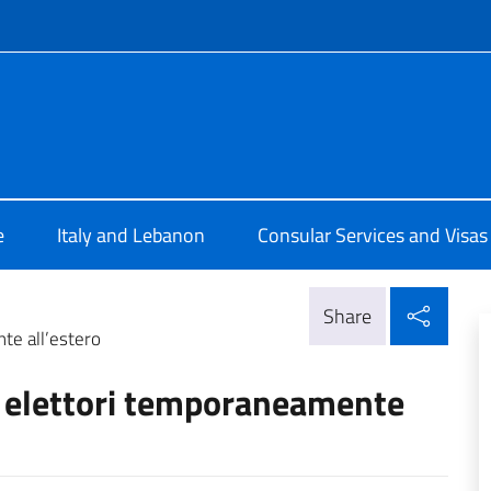
f site
 Beirut
e
Italy and Lebanon
Consular Services and Visas
Shar
Share
te all’estero
i elettori temporaneamente