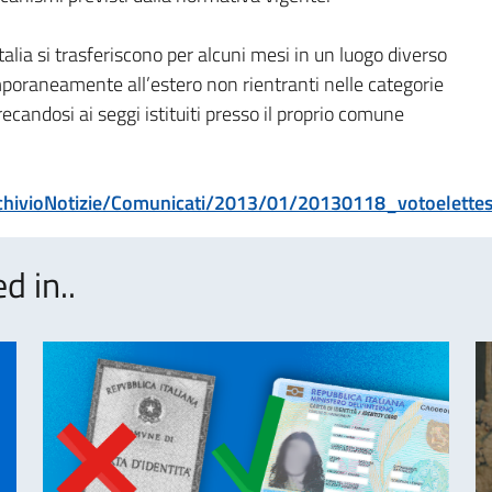
lia si trasferiscono per alcuni mesi in un luogo diverso
emporaneamente all’estero non rientranti nelle categorie
candosi ai seggi istituiti presso il proprio comune
chivioNotizie/Comunicati/2013/01/20130118_votoelettes
d in..