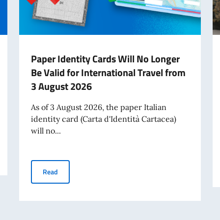
Paper Identity Cards Will No Longer
Be Valid for International Travel from
3 August 2026
As of 3 August 2026, the paper Italian
identity card (Carta d'Identità Cartacea)
will no...
 – Final List of Awardees
Paper Identity Cards Will No Longer Be Valid for Intern
Read