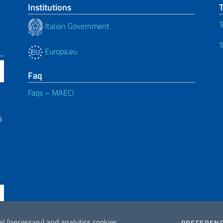
Institutions
T
Italian Government
T
Europa.eu
Faq
Faqs – MAECI
6
al (necessary) and analytics cookies.
PREFEREN