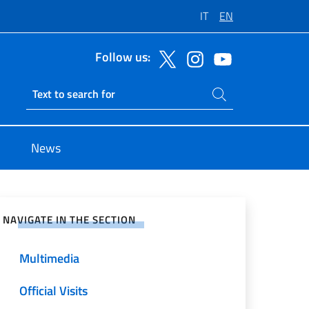
IT
EN
Follow us:
Search on site
Ricerca sito live
News
e on Social Network
NAVIGATE IN THE SECTION
Multimedia
Official Visits