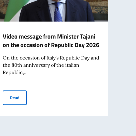
Video message from Minister Tajani
ENR
on the occasion of Republic Day 2026
THE 
ITAL
On the occasion of Itsly's Republic Day and
INST
the 80th anniversary of the italian
DOC
Republic,...
The r
EU in
Video message from Minister Tajani on the occasion of Republic
Read
2027 
ational Travel from 3 August 2026
Re