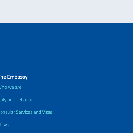
The Embassy
ho we are
taly and Lebanon
onsular Services and Visas
News