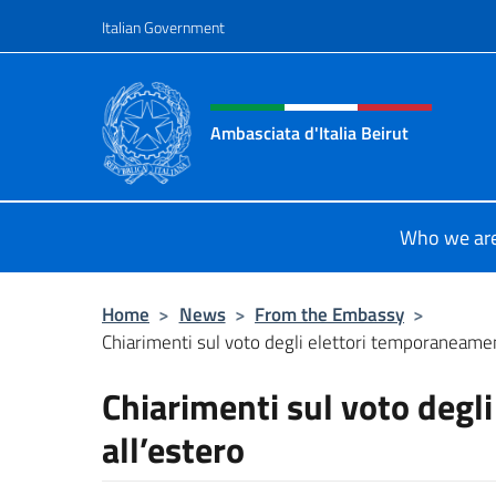
Go to content
Italian Government
Header, social and menu o
Ambasciata d'Italia Beirut
Sito Ufficiale Ambasciata d'Italia a
Who we ar
Home
>
News
>
From the Embassy
>
Chiarimenti sul voto degli elettori temporaneamen
Chiarimenti sul voto degl
all’estero