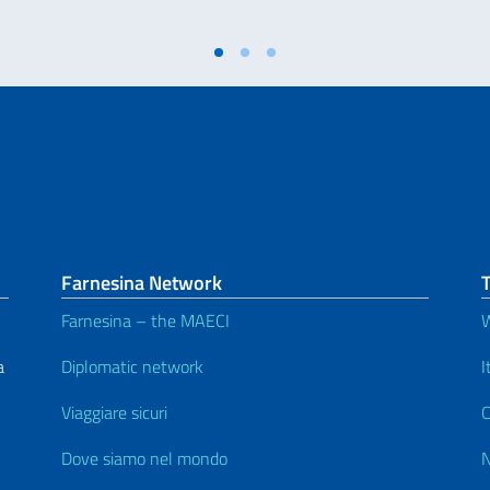
Farnesina Network
Farnesina – the MAECI
W
a
Diplomatic network
I
Viaggiare sicuri
C
Dove siamo nel mondo