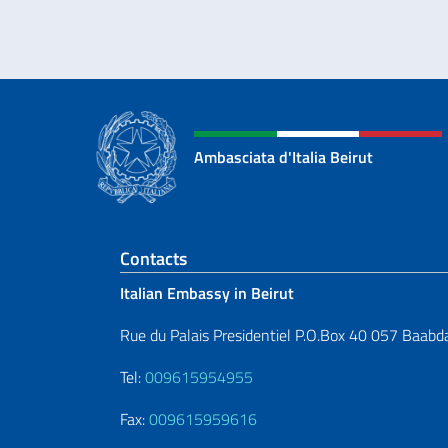
Ambasciata d'Italia Beirut
Footer section
Contacts
Italian Embassy in Beirut
Rue du Palais Presidentiel P.O.Box 40 057 Baabd
Tel:
009615954955
Fax:
009615959616