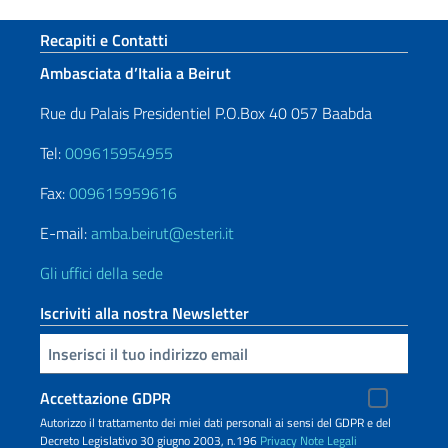
Sezione footer
Recapiti e Contatti
Ambasciata d’Italia a Beirut
Rue du Palais Presidentiel P.O.Box 40 057 Baabda
Tel:
009615954955
Fax:
009615959616
E-mail:
amba.beirut@esteri.it
Gli uffici della sede
Iscriviti alla nostra Newsletter
Inserisci la tua email
Accettazione GDPR
Autorizzo il trattamento dei miei dati personali ai sensi del GDPR e del
Decreto Legislativo 30 giugno 2003, n.196
Privacy
Note Legali