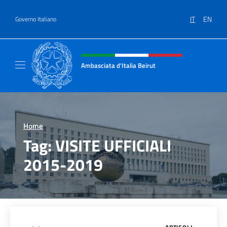
Salta al contenuto
IT
EN
Governo Italiano
Intestazione sito, social e menù
Ambasciata d'Italia Beirut
Sito Ufficiale Ambasciata d'Italia a Beirut
Home
>
Tag:
VISITE UFFICIALI
2015-2019