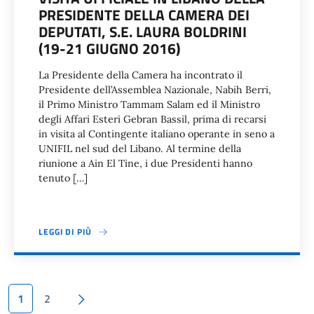
PRESIDENTE DELLA CAMERA DEI
DEPUTATI, S.E. LAURA BOLDRINI
(19-21 GIUGNO 2016)
La Presidente della Camera ha incontrato il
Presidente dell’Assemblea Nazionale, Nabih Berri,
il Primo Ministro Tammam Salam ed il Ministro
degli Affari Esteri Gebran Bassil, prima di recarsi
in visita al Contingente italiano operante in seno a
UNIFIL nel sud del Libano. Al termine della
riunione a Ain El Tine, i due Presidenti hanno
tenuto […]
LEGGI DI PIÙ
Paginazione
Pagina succesiva
1
2