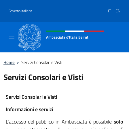
Salta al contenuto
IT
EN
Governo Italiano
Intestazione sito, social e menù
Ambasciata d'Italia Beirut
Sito Ufficiale Ambasciata d'Italia a Beirut
Home
>
Servizi Consolari e Visti
Servizi Consolari e Visti
Servizi Consolari e Visti
Informazioni e servizi
L’accesso del pubblico in Ambasciata è possibile
solo