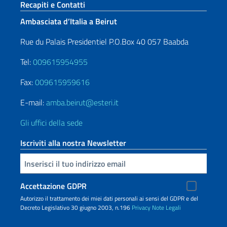
Sezione footer
Recapiti e Contatti
Ambasciata d’Italia a Beirut
Rue du Palais Presidentiel P.O.Box 40 057 Baabda
Tel:
009615954955
Fax:
009615959616
E-mail:
amba.beirut@esteri.it
Gli uffici della sede
Iscriviti alla nostra Newsletter
Inserisci la tua email
Accettazione GDPR
Autorizzo il trattamento dei miei dati personali ai sensi del GDPR e del
Decreto Legislativo 30 giugno 2003, n.196
Privacy
Note Legali