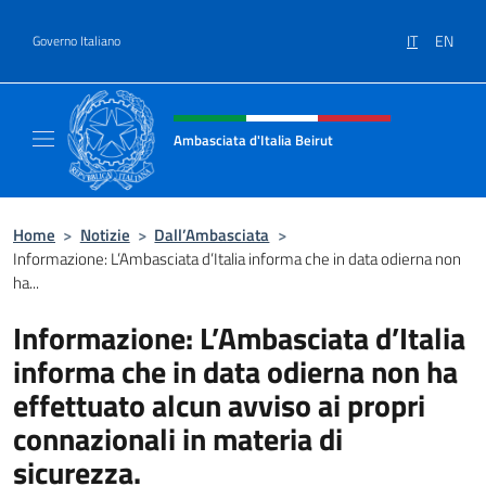
Salta al contenuto
IT
EN
Governo Italiano
Intestazione sito, social e menù
Ambasciata d'Italia Beirut
Sito Ufficiale Ambasciata d'Italia a Beirut
Home
>
Notizie
>
Dall’Ambasciata
>
Informazione: L’Ambasciata d’Italia informa che in data odierna non
ha...
Informazione: L’Ambasciata d’Italia
informa che in data odierna non ha
effettuato alcun avviso ai propri
connazionali in materia di
sicurezza.