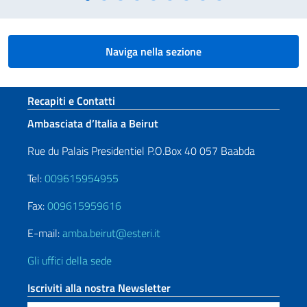
Naviga nella sezione
Sezione footer
Recapiti e Contatti
Ambasciata d’Italia a Beirut
Rue du Palais Presidentiel P.O.Box 40 057 Baabda
Tel:
009615954955
Fax:
009615959616
E-mail:
amba.beirut@esteri.it
Gli uffici della sede
Iscriviti alla nostra Newsletter