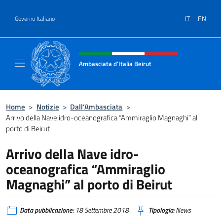
Salta al contenuto
IT
EN
Governo Italiano
Intestazione sito, social e menù
Ambasciata d'Italia Beirut
Sito Ufficiale Ambasciata d'Italia a Beirut
Home
>
Notizie
>
Dall’Ambasciata
>
Arrivo della Nave idro-oceanografica “Ammiraglio Magnaghi” al
porto di Beirut
Arrivo della Nave idro-
oceanografica “Ammiraglio
Magnaghi” al porto di Beirut
Data pubblicazione:
18 Settembre 2018
Tipologia:
News