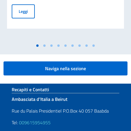
Giornata nazionale del sacrificio del lavoro italiano nel mon
Leggi
Naviga nella sezione
Sezione footer
Recapiti e Contatti
Ambasciata d’Italia a Beirut
Rue du Palais Presidentiel P.O.Box 40 057 Baabda
Tel:
009615954955