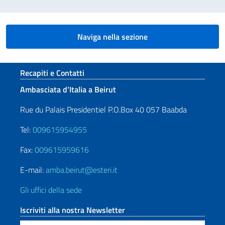
Naviga nella sezione
Sezione footer
Recapiti e Contatti
Ambasciata d’Italia a Beirut
Rue du Palais Presidentiel P.O.Box 40 057 Baabda
Tel:
009615954955
Fax:
009615959616
E-mail:
amba.beirut@esteri.it
Gli uffici della sede
Iscriviti alla nostra Newsletter