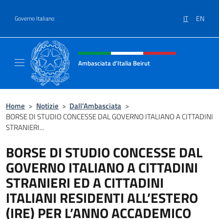
Salta al contenuto
IT
EN
Governo Italiano
Intestazione sito, social e menù
Ambasciata d'Italia Beirut
Sito Ufficiale Ambasciata d'Italia a Beirut
Home
>
Notizie
>
Dall’Ambasciata
>
BORSE DI STUDIO CONCESSE DAL GOVERNO ITALIANO A CITTADINI
STRANIERI...
BORSE DI STUDIO CONCESSE DAL
GOVERNO ITALIANO A CITTADINI
STRANIERI ED A CITTADINI
ITALIANI RESIDENTI ALL’ESTERO
(IRE) PER L’ANNO ACCADEMICO