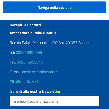
Naviga nella sezione
Sezione footer
Recapiti e Contatti
Ambasciata d’Italia a Beirut
Rue du Palais Presidentiel P.O.Box 40 057 Baabda
Tel:
009615954955
Fax:
009615959616
E-mail:
amba.beirut@esteri.it
Gli uffici della sede
Iscriviti alla nostra Newsletter
Inserisci la tua email