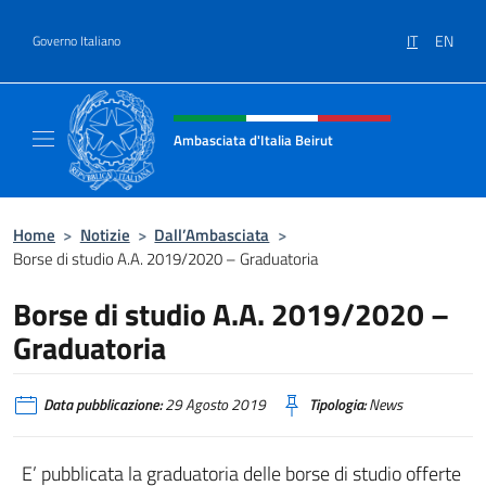
Salta al contenuto
IT
EN
Governo Italiano
Intestazione sito, social e menù
Ambasciata d'Italia Beirut
Sito Ufficiale Ambasciata d'Italia a Beirut
Home
>
Notizie
>
Dall’Ambasciata
>
Borse di studio A.A. 2019/2020 – Graduatoria
Borse di studio A.A. 2019/2020 –
Graduatoria
Data pubblicazione:
29 Agosto 2019
Tipologia:
News
E’ pubblicata la graduatoria delle borse di studio offerte