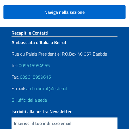
Naviga nella sezione
Sezione footer
Recapiti e Contatti
Ambasciata d’Italia a Beirut
Rue du Palais Presidentiel P.O.Box 40 057 Baabda
Tel:
009615954955
Fax:
009615959616
E-mail:
amba.beirut@esteri.it
Gli uffici della sede
Iscriviti alla nostra Newsletter
Inserisci la tua email