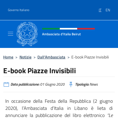
Salta al contenuto
IT
EN
Governo Italiano
Intestazione sito, social e menù
Ambasciata d'Italia Beirut
Sito Ufficiale Ambasciata d'Italia a Beirut
Home
>
Notizie
>
Dall’Ambasciata
>
E-book Piazze Invisibili
E-book Piazze Invisibili
Data pubblicazione:
01 Giugno 2020
Tipologia:
News
In occasione della Festa della Repubblica (2 giugno
2020), l’Ambasciata d’Italia in Libano è lieta di
annunciare la pubblicazione del libro elettronico
“Le