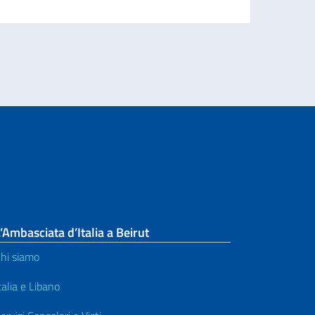
Leg
’Ambasciata d’Italia a Beirut
hi siamo
talia e Libano