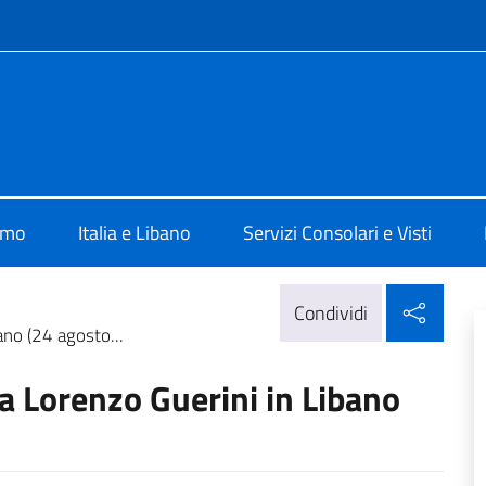
e menù
 Beirut
amo
Italia e Libano
Servizi Consolari e Visti
Condi
Condividi
ano (24 agosto...
sa Lorenzo Guerini in Libano