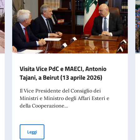
Visita Vice PdC e MAECI, Antonio
Tajani, a Beirut (13 aprile 2026)
Il Vice Presidente del Consiglio dei
Ministri e Ministro degli Affari Esteri e
della Cooperazione...
Visita Vice PdC e MAECI, Antonio Tajani, a Beirut (13 apr
Leggi
la Difesa, Gen. Luciano Portolano (14-15 aprile 2026)