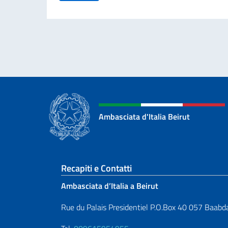
Ambasciata d'Italia Beirut
Sezione footer
Recapiti e Contatti
Ambasciata d’Italia a Beirut
Rue du Palais Presidentiel P.O.Box 40 057 Baabd