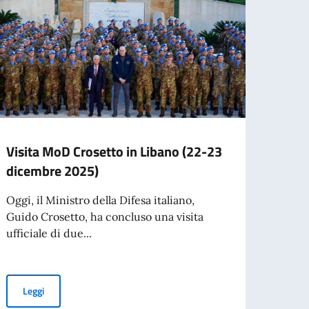
Visita MoD Crosetto in Libano (22-23
Visit
dicembre 2025)
Stato
RAUT
Oggi, il Ministro della Difesa italiano,
2025
Guido Crosetto, ha concluso una visita
ufficiale di due...
Ieri, 
Sottos
Senatr
ile 2026)
Visita MoD Crosetto in Libano (22-23 dicembre 2025)
Leggi