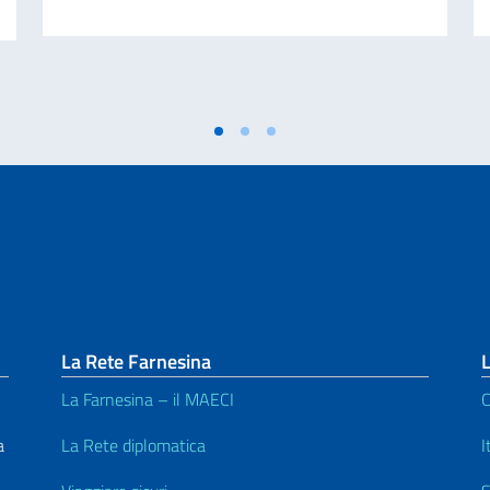
La Rete Farnesina
L
La Farnesina – il MAECI
C
a
La Rete diplomatica
I