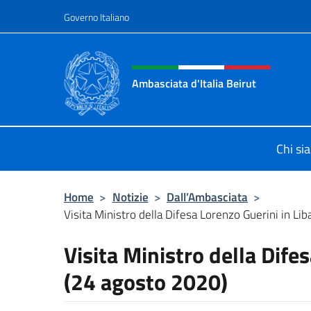
Salta al contenuto
Governo Italiano
Intestazione sito, social 
Ambasciata d'Italia Beirut
Sito Ufficiale Ambasciata d'Italia a
Chi si
Home
>
Notizie
>
Dall’Ambasciata
>
Visita Ministro della Difesa Lorenzo Guerini in Lib
Visita Ministro della Dife
(24 agosto 2020)