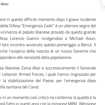
News
ibano in questo difficile momento dopo il grave incidente
 della Difesa “Emergenza Cedri” è un ulteriore segno del
na vicinanza al popolo libanese provato da questa grande
Difesa Lorenzo Guerini rivolgendosi a Michael Aoun,
l loro incontro avvenuto questo pomeriggio a Beirut. Il
nche l’auspicio della nascita di un nuovo Governo che
ispondere alle necessità della popolazione.
fesa libanese Zeina Akar e successivamente il Generale
 Lebanon Armed Forces, i quali hanno ringraziato per
er la stabilizzazione del Paese, per l’emergenza dopo
lla sanitaria del Covid.
i in un momento così critico ne conferma la qualità e la
a già fatto in questi anni con la missione MIBIL (Missione