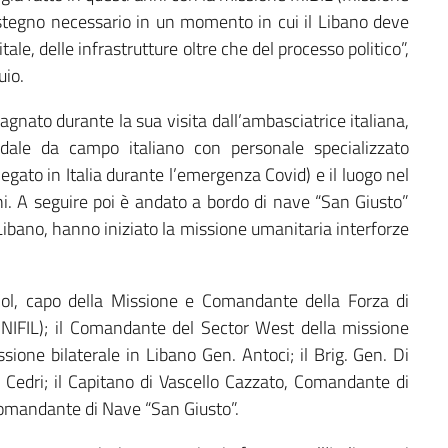
sostegno necessario in un momento in cui il Libano deve
tale, delle infrastrutture oltre che del processo politico”,
uio.
agnato durante la sua visita dall’ambasciatrice italiana,
edale da campo italiano con personale specializzato
piegato in Italia durante l’emergenza Covid) e il luogo nel
ni. A seguire poi è andato a bordo di nave “San Giusto”
 in Libano, hanno iniziato la missione umanitaria interforze
 Col, capo della Missione e Comandante della Forza di
UNIFIL); il Comandante del Sector West della missione
sione bilaterale in Libano Gen. Antoci; il Brig. Gen. Di
edri; il Capitano di Vascello Cazzato, Comandante di
 Comandante di Nave “San Giusto”.