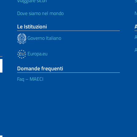
Viaggiare sicuri
S
Dove siamo nel mondo
N
Le Istituzioni
A
Governo Italiano
A
Europa.eu
Domande frequenti
Faq – MAECI