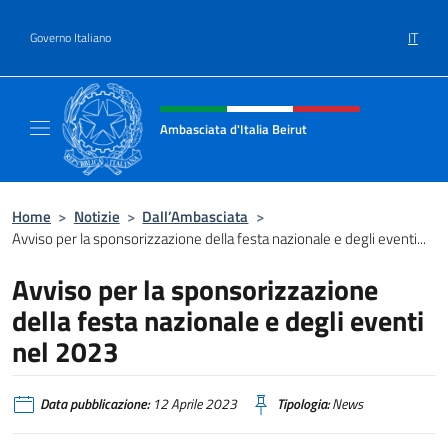
Salta al contenuto
IT
Governo Italiano
Intestazione sito, social e menù
Ambasciata d'Italia Beirut
Sito Ufficiale Ambasciata d'Italia a Beirut
Home
>
Notizie
>
Dall’Ambasciata
>
Avviso per la sponsorizzazione della festa nazionale e degli eventi...
Avviso per la sponsorizzazione
della festa nazionale e degli eventi
nel 2023
Data pubblicazione:
12 Aprile 2023
Tipologia:
News