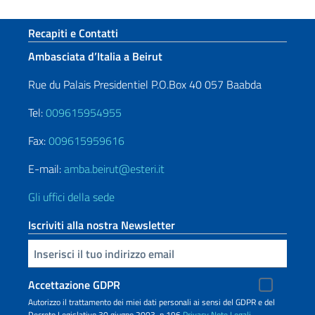
Sezione footer
Recapiti e Contatti
Ambasciata d’Italia a Beirut
Rue du Palais Presidentiel P.O.Box 40 057 Baabda
Tel:
009615954955
Fax:
009615959616
E-mail:
amba.beirut@esteri.it
Gli uffici della sede
Iscriviti alla nostra Newsletter
Inserisci la tua email
Accettazione GDPR
Autorizzo il trattamento dei miei dati personali ai sensi del GDPR e del
Decreto Legislativo 30 giugno 2003, n.196
Privacy
Note Legali