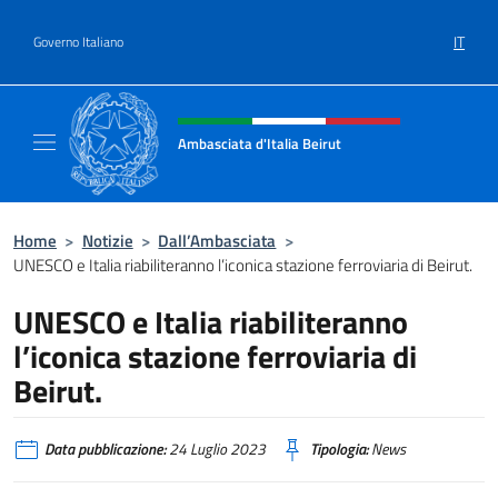
Salta al contenuto
IT
Governo Italiano
Intestazione sito, social e menù
Ambasciata d'Italia Beirut
Sito Ufficiale Ambasciata d'Italia a Beirut
Home
>
Notizie
>
Dall’Ambasciata
>
UNESCO e Italia riabiliteranno l’iconica stazione ferroviaria di Beirut.
UNESCO e Italia riabiliteranno
l’iconica stazione ferroviaria di
Beirut.
Data pubblicazione:
24 Luglio 2023
Tipologia:
News