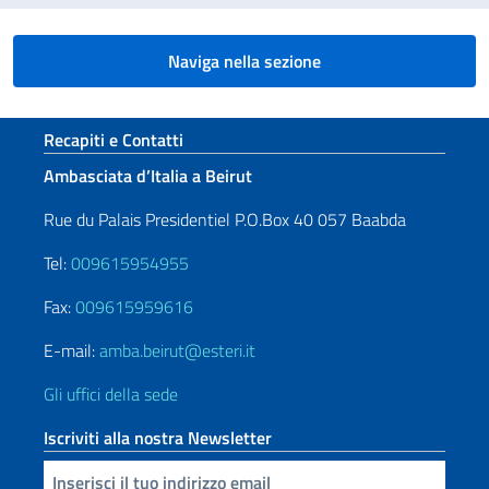
Naviga nella sezione
Sezione footer
Recapiti e Contatti
Ambasciata d’Italia a Beirut
Rue du Palais Presidentiel P.O.Box 40 057 Baabda
Tel:
009615954955
Fax:
009615959616
E-mail:
amba.beirut@esteri.it
Gli uffici della sede
Iscriviti alla nostra Newsletter
Inserisci la tua email