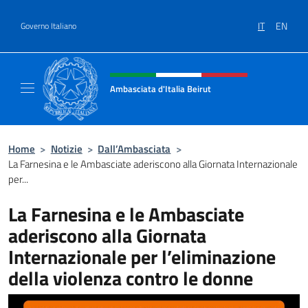
Salta al contenuto
IT
EN
Governo Italiano
Intestazione sito, social e menù
Ambasciata d'Italia Beirut
Sito Ufficiale Ambasciata d'Italia a Beirut
Home
>
Notizie
>
Dall’Ambasciata
>
La Farnesina e le Ambasciate aderiscono alla Giornata Internazionale
per...
La Farnesina e le Ambasciate
aderiscono alla Giornata
Internazionale per l’eliminazione
della violenza contro le donne