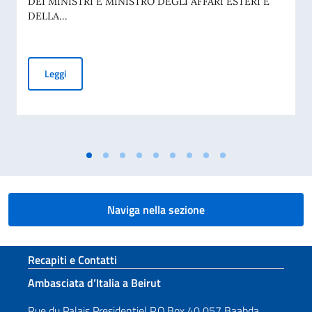
DEI MINISTRI E MINISTRO DEGLI AFFARI ESTERI E
DELLA...
Giornata nazionale del sacrificio del lavoro italiano nel mon
Leggi
Naviga nella sezione
Sezione footer
Recapiti e Contatti
Ambasciata d’Italia a Beirut
Rue du Palais Presidentiel P.O.Box 40 057 Baabda