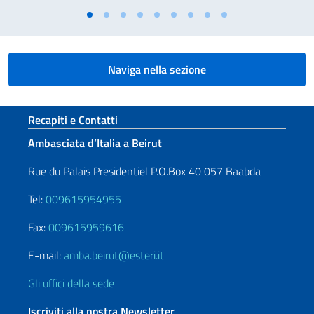
Naviga nella sezione
Sezione footer
Recapiti e Contatti
Ambasciata d’Italia a Beirut
Rue du Palais Presidentiel P.O.Box 40 057 Baabda
Tel:
009615954955
Fax:
009615959616
E-mail:
amba.beirut@esteri.it
Gli uffici della sede
Iscriviti alla nostra Newsletter