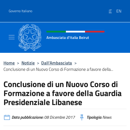
Salta al contenuto
IT
EN
Governo Italiano
Intestazione sito, social e menù
Ambasciata d'Italia Beirut
Sito Ufficiale Ambasciata d'Italia a Beirut
Home
>
Notizie
>
Dall’Ambasciata
>
Conclusione di un Nuovo Corso di Formazione a favore della...
Conclusione di un Nuovo Corso di
Formazione a favore della Guardia
Presidenziale Libanese
Data pubblicazione:
08 Dicembre 2017
Tipologia:
News