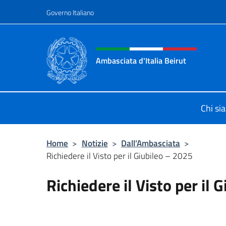
Salta al contenuto
Governo Italiano
Intestazione sito, social 
Ambasciata d'Italia Beirut
Sito Ufficiale Ambasciata d'Italia a
Chi si
Home
>
Notizie
>
Dall’Ambasciata
>
Richiedere il Visto per il Giubileo – 2025
Richiedere il Visto per il 