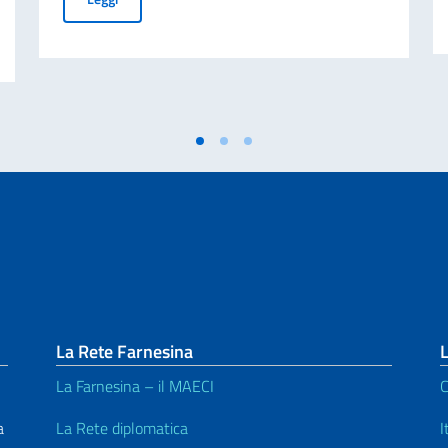
duatoria definitiva dei vincitori
La Rete Farnesina
L
La Farnesina – il MAECI
C
a
La Rete diplomatica
I