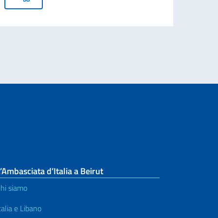
Leg
’Ambasciata d’Italia a Beirut
hi siamo
talia e Libano