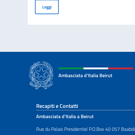
Borse di studio anno accademico 2026-2027. Gra
Leggi
Ambasciata d'Italia Beirut
Sezione footer
Recapiti e Contatti
Ambasciata d’Italia a Beirut
Rue du Palais Presidentiel P.O.Box 40 057 Baabd