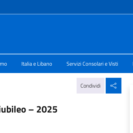
e menù
 Beirut
amo
Italia e Libano
Servizi Consolari e Visti
Condi
Condividi
Giubileo – 2025