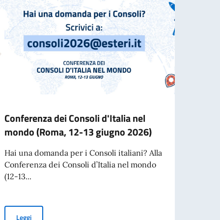
Conferenza dei Consoli d'Italia nel
Vide
mondo (Roma, 12-13 giugno 2026)
in oc
Repu
Hai una domanda per i Consoli italiani? Alla
Conferenza dei Consoli d’Italia nel mondo
In occ
(12-13...
dell'8
Repubb
Conferenza dei Consoli d'Italia nel mondo (Roma, 12-13 giugno 
Leggi
per l’espatrio dal 3 agosto