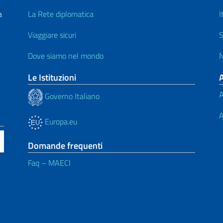
a
La Rete diplomatica
I
Viaggiare sicuri
S
Dove siamo nel mondo
N
Le Istituzioni
A
Governo Italiano
A
Europa.eu
Domande frequenti
Faq – MAECI