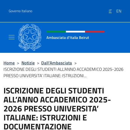
Salta al contenuto
IT
EN
Governo Italiano
Intestazione sito, social e menù
Ambasciata d'Italia Beirut
Sito Ufficiale Ambasciata d'Italia a Beirut
Home
>
Notizie
>
Dall’Ambasciata
>
ISCRIZIONE DEGLI STUDENTI ALL’ANNO ACCADEMICO 2025-2026
PRESSO UNIVERSITA’ ITALIANE: ISTRUZIONI...
ISCRIZIONE DEGLI STUDENTI
ALL’ANNO ACCADEMICO 2025-
2026 PRESSO UNIVERSITA’
ITALIANE: ISTRUZIONI E
DOCUMENTAZIONE