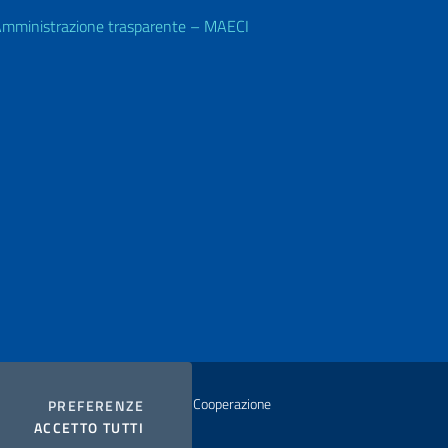
mministrazione trasparente – MAECI
istero degli Affari Esteri e della Cooperazione
COOKIES
PREFERENZE
I COOKIES
ACCETTO TUTTI