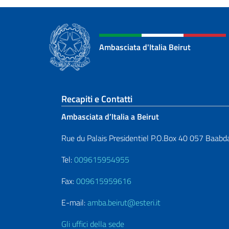
Ambasciata d'Italia Beirut
Sezione footer
Recapiti e Contatti
Ambasciata d’Italia a Beirut
Rue du Palais Presidentiel P.O.Box 40 057 Baabd
Tel:
009615954955
Fax:
009615959616
E-mail:
amba.beirut@esteri.it
Gli uffici della sede