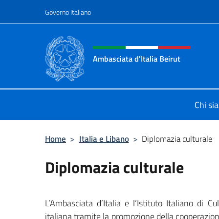
Salta al contenuto
Governo Italiano
Intestazione sito, social 
Ambasciata d'Italia Beirut
Sito Ufficiale Ambasciata d'Italia a
Chi si
Home
>
Italia e Libano
>
Diplomazia culturale
Diplomazia culturale
L’Ambasciata d’Italia e l’Istituto Italiano di
italiana tramite la promozione della cooperazione