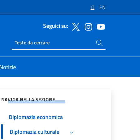
IT
EN
Seguici su:
Cerca nel sito
Ricerca sito live
Notizie
vidi sui Social Network
NAVIGA NELLA SEZIONE
Diplomazia economica
Diplomazia culturale