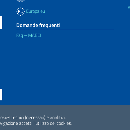
A
Europa.eu
Domande frequenti
Faq – MAECI
okies tecnici (necessari) e analitici.
ne di accessibilità
2026 Copyright Min
gazione accetti l'utilizzo dei cookies.
Internazionale