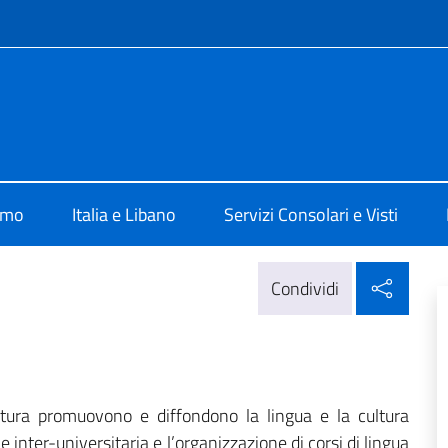
e menù
 Beirut
amo
Italia e Libano
Servizi Consolari e Visti
Condi
Condividi
 Cultura promuovono e diffondono la lingua e la cultura
 inter-universitaria e l’organizzazione di corsi di lingua