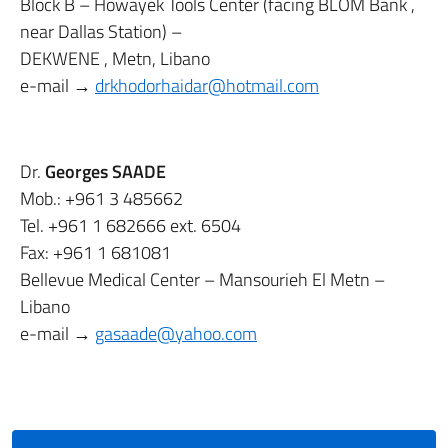
Block B – Howayek Tools Center (facing BLOM Bank ,
near Dallas Station) –
DEKWENE , Metn, Libano
e-mail →
drkhodorhaidar@hotmail.com
Dr.
Georges SAADE
Mob.: +961 3 485662
Tel. +961 1 682666 ext. 6504
Fax: +961 1 681081
Bellevue Medical Center – Mansourieh El Metn –
Libano
e-mail →
gasaade@yahoo.com