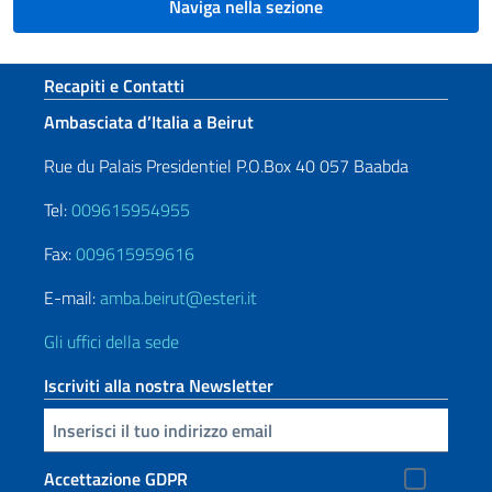
Naviga nella sezione
Sezione footer
Recapiti e Contatti
Ambasciata d’Italia a Beirut
Rue du Palais Presidentiel P.O.Box 40 057 Baabda
Tel:
009615954955
Fax:
009615959616
E-mail:
amba.beirut@esteri.it
Gli uffici della sede
Iscriviti alla nostra Newsletter
Inserisci la tua email
Accettazione GDPR